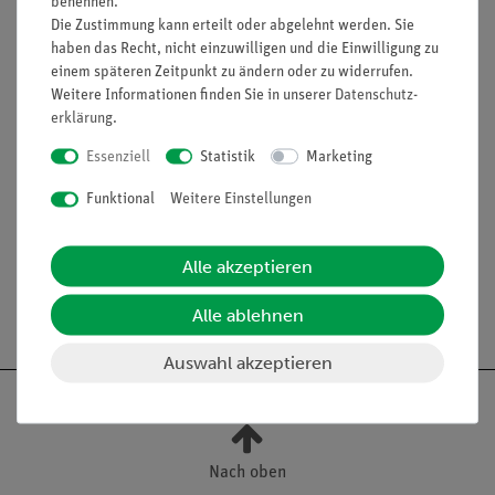
benennen.
Die Zustimmung kann erteilt oder abgelehnt werden. Sie
Zur Demonstration magnetischer Kraftwirkung auf einen
haben das Recht, nicht einzuwilligen und die Einwilligung zu
Stromleiter.
einem späteren Zeitpunkt zu ändern oder zu widerrufen.
Ausstattung und technische
Weitere Informationen finden Sie in unserer
Daten­schutz­
erklärung
.
Daten
Essenziell
Statistik
Marketing
Leiter an 2 flexiblen Metallbändern.
Belastbarkeit 7,5 A.
Funktional
Weitere Einstellungen
Bandlänge je 450 mm.
Alle akzeptieren
Alle ablehnen
Auswahl akzeptieren
Nach oben