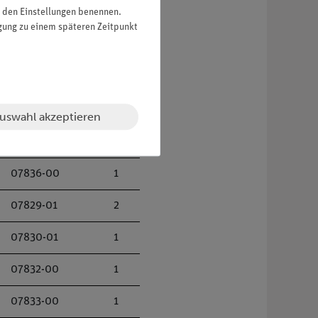
in den Einstellungen benennen.
igung zu einem späteren Zeitpunkt
uswahl akzeptieren
07823-00
1
07836-00
1
07829-01
2
07830-01
1
07832-00
1
07833-00
1