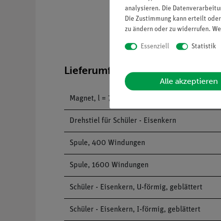
analysieren. Die Datenverarbeitun
Die Zustimmung kann erteilt oder
zu ändern oder zu widerrufen. We
Essenziell
Statistik
Lieferumfang
Alle akzeptieren
Magnet, l = 72 mm, stabförmig
Drehstiel für Schüler - Eisenkern
Spule, 400 Windungen
Spule, 1600 Windungen
Schüler - Eisenkern, U-förmig, geblättert
Schüler - Eisenkern, I-förmig, geblättert