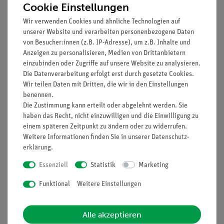
Cookie Einstellungen
40 mm, verschiedene
00
Metalle
Wir verwenden Cookies und ähnliche Technologien auf
unserer Website und verarbeiten personenbezogene Daten
von Besucher:innen (z.B. IP-Adresse), um z.B. Inhalte und
Verbindungsleitung, 25
07313-
1
Anzeigen zu personalisieren, Medien von Drittanbietern
cm, 19 A, rot
01
einzubinden oder Zugriffe auf unsere Website zu analysieren.
Experimentierkabel, 4
Die Datenverarbeitung erfolgt erst durch gesetzte Cookies.
mm Stecker
Wir teilen Daten mit Dritten, die wir in den Einstellungen
benennen.
Verbindungsleitung, 25
07313-
2
Die Zustimmung kann erteilt oder abgelehnt werden. Sie
cm, 19 A, blau
04
haben das Recht, nicht einzuwilligen und die Einwilligung zu
Experimentierkabel, 4
einem späteren Zeitpunkt zu ändern oder zu widerrufen.
Weitere Informationen finden Sie in unserer
Daten­schutz­
mm Stecker
erklärung
.
Verbindungsleitung, 50
07314-
2
Essenziell
Statistik
Marketing
cm, 19 A, rot
01
Experimentierkabel, 4
Funktional
Weitere Einstellungen
mm Stecker
Alle akzeptieren
Verbindungsleitung, 50
07314-
1