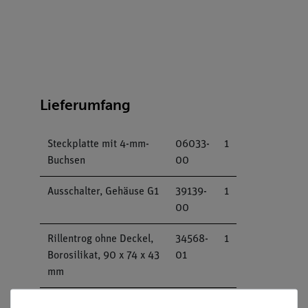
Lieferumfang
Steckplatte mit 4-mm-
06033-
1
Buchsen
00
Ausschalter, Gehäuse G1
39139-
1
00
Rillentrog ohne Deckel,
34568-
1
Borosilikat, 90 x 74 x 43
01
mm
Metallelektroden, 76 x
45212-
2