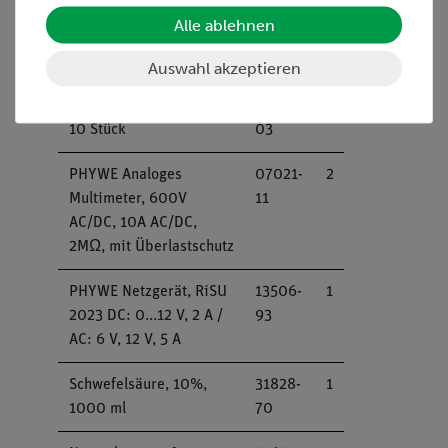
cm, 19 A, blau
04
Alle ablehnen
Experimentierkabel, 4
mm Stecker
Auswahl akzeptieren
Krokodilklemme, blank,
07274-
1
10 Stück
03
PHYWE Analoges
07021-
2
Multimeter, 600V
11
AC/DC, 10A AC/DC,
2MΩ, mit Überlastschutz
PHYWE Netzgerät, RiSU
13506-
1
2023 DC: 0...12 V, 2 A /
93
AC: 6 V, 12 V, 5 A
Schwefelsäure, 10%,
31828-
1
1000 ml
70