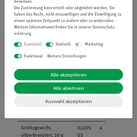
benennen.
Die Zustimmung kann erteilt oder abgelehnt werden. Sie
haben das Recht, nicht einzuwilligen und die Einwilligung zu
Stativfuß, teilbar, für 2
02001-
1
einem späteren Zeitpunkt zu ändern oder zu widerrufen.
Stangen
00
Weitere Informationen finden Sie in unserer
Daten­schutz­
erklärung
.
Stativstangen,
02037-
1
Edelstahl, diverse
00
Essenziell
Statistik
Marketing
Größen
Funktional
Weitere Einstellungen
Hebel
03960-
1
00
Alle akzeptieren
Doppelmuffe, für Kreuz-
02043-
1
Alle ablehnen
oder T-Spannung
00
Auswahl akzeptieren
Gewichtsteller für
02204-
2
Schlitzgewichte
01
Schlitzgewicht,
02205-
4
silberbronziert, 10 g
03