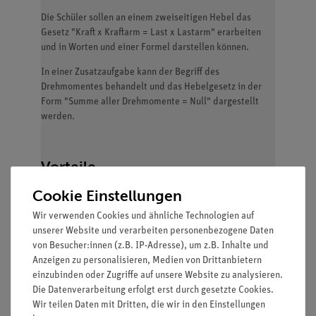
Die Schüler sollen an einem zweiseitigen Hebel das
Gesetz "Kraft x Kraftarm = Last x Lastarm" erarbeiten
und in Worten und einer Formel darstellen können.
In einer Zusatzaufgabe kann der Begriff des
Drehmomentes behandelt und das Hebelgesetz in der
Form "Summe aller Drehmomente = Null" dargestellt
werden.
Vorteile
Cookie Einstellungen
Echtes Stativmaterial für besonders stabilen und
damit sicheren Aufbau
Wir verwenden Cookies und ähnliche Technologien auf
Schülergerechte Anleitungen inklusive
unserer Website und verarbeiten personenbezogene Daten
Protokollfragen
von Besucher:innen (z.B. IP-Adresse), um z.B. Inhalte und
Anzeigen zu personalisieren, Medien von Drittanbietern
einzubinden oder Zugriffe auf unsere Website zu analysieren.
Die Datenverarbeitung erfolgt erst durch gesetzte Cookies.
Wir teilen Daten mit Dritten, die wir in den Einstellungen
Lieferumfang