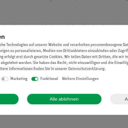
der elektrischen Leitfähigkeit von Kaliumchlorid- und Essigsäurel
n Meßdaten und bestimmen Sie die molare Leitfähigkeit bei unendl
en
Essigsäure.
che Technologien auf unserer Website und verarbeiten personenbezogene Date
zeigen zu personalisieren, Medien von Drittanbietern einzubinden oder Zugrif
g erfolgt erst durch gesetzte Cookies. Wir teilen Daten mit Dritten, die wir 
 abgelehnt werden. Sie haben das Recht, nicht einzuwilligen und die Einwill
itere Informationen finden Sie in unserer
Daten­schutz­erklärung
.
Marketing
Funktional
Weitere Einstellungen
A
Alle ablehnen