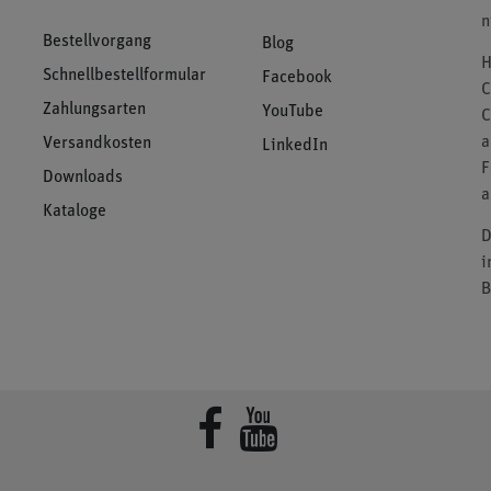
n
Bestellvorgang
Blog
H
Schnellbestellformular
Facebook
C
Zahlungsarten
YouTube
C
a
Versandkosten
LinkedIn
F
Downloads
a
Kataloge
D
i
B