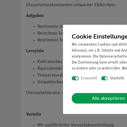
Dissoziationskonstanten schwacher Elektrolyte.
Aufgaben
Bestimmen Sie die Konzentrationsabhängigkeit 
Berechnen Sie die molare Leitfähigkeit aus de
Cookie Einstellung
Bestimmen Sie die Dissoziationskonstante der 
Wir verwenden Cookies und ähnli
Adresse), um z.B. Inhalte und An
Lernziele
analysieren. Die Datenverarbeitun
Kohlrausches Gesetz
Die Zustimmung kann erteilt oder
zu ändern oder zu widerrufen. We
Äquivalentleitfähigkeit
Temperaturabhängigkeit von Leitfähigkeit
Essenziell
Statistik
Ostwaldsches Verdünnungsgesetz
(Versuchsliteratur nur in Englisch)
Alle akzeptieren
Vorteile
Mit ausführlicher Versuchsbeschreibung