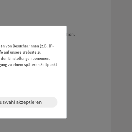
ösungen.
icher Verdünnung durch Extrapolation.
n von Besucher:innen (z.B. IP-
fe auf unsere Website zu
in den Einstellungen benennen.
igung zu einem späteren Zeitpunkt
uswahl akzeptieren