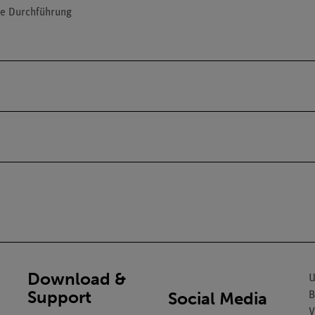
ie Durchführung
Download &
U
Support
Social Media
B
V