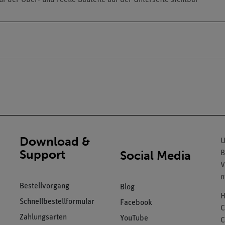
Download &
U
Support
Social Media
B
V
n
Bestellvorgang
Blog
H
Schnellbestellformular
Facebook
C
Zahlungsarten
YouTube
C