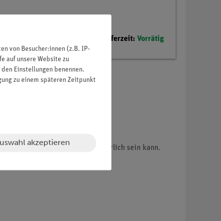
Lieferzeit:
Vorrätig
n von Besucher:innen (z.B. IP-
fe auf unsere Website zu
in den Einstellungen benennen.
igung zu einem späteren Zeitpunkt
uswahl akzeptieren
rch ein Modell dargestellt) gefährlich sein kann.