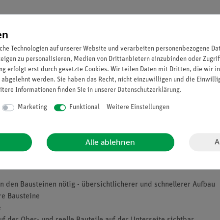
en
che Technologien auf unserer Website und verarbeiten personenbezogene Date
zeigen zu personalisieren, Medien von Drittanbietern einzubinden oder Zugrif
g erfolgt erst durch gesetzte Cookies. Wir teilen Daten mit Dritten, die wir 
 abgelehnt werden. Sie haben das Recht, nicht einzuwilligen und die Einwill
itere Informationen finden Sie in unserer
Daten­schutz­erklärung
.
Marketing
Funktional
Weitere Einstellungen
A
Alle ablehnen
t isolierter elektrischer Leitungen für den Menschen (im Versuch du
 den Bausteinen nötig - übersichtlicherer und schnellerer Aufbau
re Bausteine
e
uf der Ober- und reelle Bauteile auf der Unterseite sichtbar