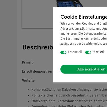
Cookie Einstellung
Wir verwenden Cookies und ähnli
Adresse), um z.B. Inhalte und An
analysieren. Die Datenverarbeitun
Die Zustimmung kann erteilt oder
zu ändern oder zu widerrufen. We
Beschreibung
Essenziell
Statistik
Prinzip
Alle akzeptieren
Es soll demonstriert werden, dass die Berührung nich
Vorteile
Keine zusätzlichen Kabelverbindungen zwischen
Kontaktsicherheit durch puzzelartig verzahnba
Hartvergoldete, korrosionsbeständige Kontakt
Doppelter Lernerfolg: Elektrischer Schaltplan a