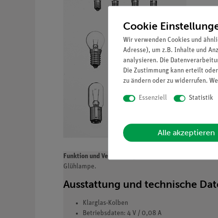
Cookie Einstellung
Wir verwenden Cookies und ähnli
Adresse), um z.B. Inhalte und An
analysieren. Die Datenverarbeitun
Die Zustimmung kann erteilt oder
zu ändern oder zu widerrufen. We
Essenziell
Statistik
Alle akzeptieren
Funktion und Verwendung
Glühlampe.
Ausstattung und technische Da
Klarglas-Kolben
Betriebsdaten: 4 V / 0,08 A