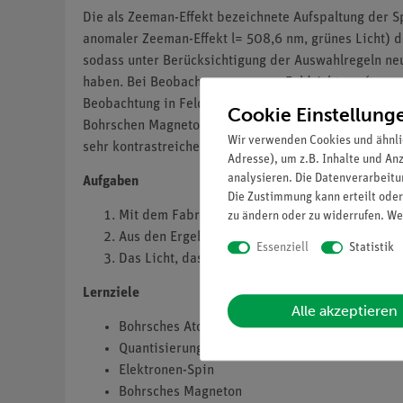
Die als Zeeman-Effekt bezeichnete Aufspaltung der S
anomaler Zeeman-Effekt l= 508,6 nm, grünes Licht) d
sodass unter Berücksichtigung der Auswahlregeln ne
haben. Bei Beobachtung quer zur Feldrichtung (transv
Beobachtung in Feldrichtung (longitudinaler Effekt)
Cookie Einstellung
Bohrschen Magnetons µB ermittelt werden. Mit Hilfe
Wir verwenden Cookies und ähnli
sehr kontrastreiche Ringe zu beobachten.
Adresse), um z.B. Inhalte und An
analysieren. Die Datenverarbeitun
Aufgaben
Die Zustimmung kann erteilt oder
Mit dem Fabry-Perot-Interferometer wird die 
zu ändern oder zu widerrufen. We
Aus den Ergebnissen der Messung wird das Bo
Essenziell
Statistik
Das Licht, das in Richtung des Magnetfeldes emi
Lernziele
Alle akzeptieren
Bohrsches Atommodell
Quantisierung der Energieniveaus
Elektronen-Spin
Bohrsches Magneton