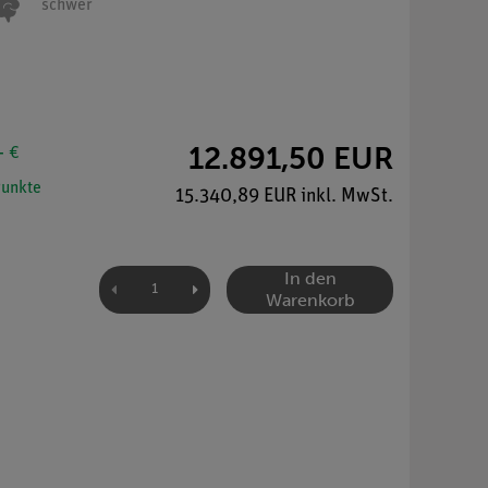
schwer
12.891,50 EUR
- €
unkte
15.340,89 EUR inkl. MwSt.
In den
Warenkorb