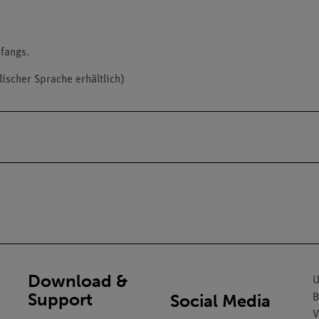
fangs.
lischer Sprache erhältlich)
Download &
U
Support
Social Media
B
V