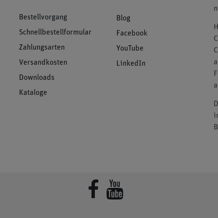
n
Bestellvorgang
Blog
H
Schnellbestellformular
Facebook
C
Zahlungsarten
YouTube
C
a
Versandkosten
LinkedIn
F
Downloads
a
Kataloge
D
i
B