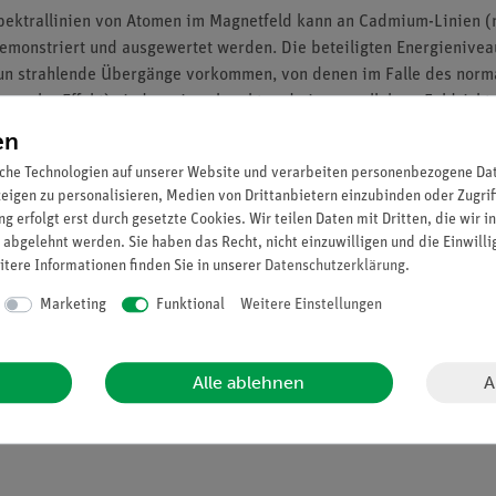
pektrallinien von Atomen im Magnetfeld kann an Cadmium-Linien (n
emonstriert und ausgewertet werden. Die beteiligten Energieniveau
un strahlende Übergänge vorkommen, von denen im Falle des norma
ersaler Effekt) sind zwei senkrecht und eine parallel zur Feldrich
 zwei zirkular polarisierte Linien beobachtet werden. Über die Be
en
 eines hochauflösenden Fabry-Perot-Interferometers (Auflösungsve
che Technologien auf unserer Website und verarbeiten personenbezogene Date
zeigen zu personalisieren, Medien von Drittanbietern einzubinden oder Zugrif
g erfolgt erst durch gesetzte Cookies. Wir teilen Daten mit Dritten, die wir 
 abgelehnt werden. Sie haben das Recht, nicht einzuwilligen und die Einwill
Aufspaltung der Energieniveaus in Abhängigkeit von der magnetisc
itere Informationen finden Sie in unserer
Daten­schutz­erklärung
.
hrsche Magneton berechnet
Marketing
Funktional
Weitere Einstellungen
ttiert wird, wird qualitativ untersucht (longitudinaler Zeeman-Effe
A
Alle ablehnen