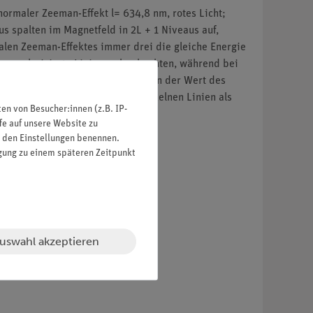
ormaler Zeeman-Effekt l= 634,8 nm, rotes Licht;
s spalten im Magnetfeld in 2L + 1 Niveaus auf,
len Zeeman-Effektes immer drei die gleiche Energie
tung polarisierte Linien zu beobachten, während bei
stimmung der Linienaufspaltung kann der Wert des
rmögen ca. 400000) sind die einzelnen Linien als
n von Besucher:innen (z.B. IP-
fe auf unsere Website zu
in den Einstellungen benennen.
igung zu einem späteren Zeitpunkt
hen Flussdichte gemessen
kt)
uswahl akzeptieren