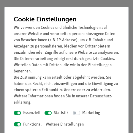
Prinzip
Cookie Einstellungen
Es soll demonstriert werden, dass man die elektrische
Wir verwenden Cookies und ähnliche Technologien auf
Stromstärke mit einem Messgerät (Strommesser) ermitteln
unserer Website und verarbeiten personenbezogene Daten
kann und wie das Gerät beim Messen von Stromstärken
von Besucher:innen (z.B. IP-Adresse), um z.B. Inhalte und
geschaltet werden muss.
Anzeigen zu personalisieren, Medien von Drittanbietern
einzubinden oder Zugriffe auf unsere Website zu analysieren.
Vorteile
Die Datenverarbeitung erfolgt erst durch gesetzte Cookies.
Wir teilen Daten mit Dritten, die wir in den Einstellungen
Keine zusätzlichen Kabelverbindungen zwischen den
benennen.
Bausteinen nötig - übersichtlicherer und schnellerer
Die Zustimmung kann erteilt oder abgelehnt werden. Sie
Aufbau
haben das Recht, nicht einzuwilligen und die Einwilligung zu
Kontaktsicherheit durch puzzelartig verzahnbare
einem späteren Zeitpunkt zu ändern oder zu widerrufen.
Weitere Informationen finden Sie in unserer
Daten­schutz­
Bausteine
erklärung
.
Hartvergoldete, korrosionsbeständige Kontakte
Doppelter Lernerfolg: Elektrischer Schaltplan auf der
Essenziell
Statistik
Marketing
Ober- und reelle Bauteile auf der Unterseite sichtbar
Funktional
Weitere Einstellungen