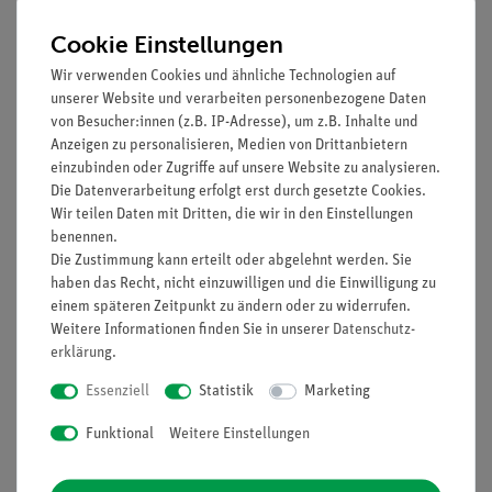
Cookie Einstellungen
Prinzip
Wir verwenden Cookies und ähnliche Technologien auf
Es soll demonstriert werden, wie die einfache Sicherung, die
unserer Website und verarbeiten personenbezogene Daten
Schmelzsicherung, funktioniert.
von Besucher:innen (z.B. IP-Adresse), um z.B. Inhalte und
Anzeigen zu personalisieren, Medien von Drittanbietern
Vorteile
einzubinden oder Zugriffe auf unsere Website zu analysieren.
Die Datenverarbeitung erfolgt erst durch gesetzte Cookies.
Keine zusätzlichen Kabelverbindungen zwischen den
Wir teilen Daten mit Dritten, die wir in den Einstellungen
Bausteinen nötig - übersichtlicherer und schnellerer
benennen.
Aufbau
Die Zustimmung kann erteilt oder abgelehnt werden. Sie
Kontaktsicherheit durch puzzelartig verzahnbare
haben das Recht, nicht einzuwilligen und die Einwilligung zu
Bausteine
einem späteren Zeitpunkt zu ändern oder zu widerrufen.
Weitere Informationen finden Sie in unserer
Daten­schutz­
Hartvergoldete, korrosionsbeständige Kontakte
erklärung
.
Doppelter Lernerfolg: Elektrischer Schaltplan auf der
Ober- und reelle Bauteile auf der Unterseite sichtbar
Essenziell
Statistik
Marketing
Funktional
Weitere Einstellungen
Lieferumfang