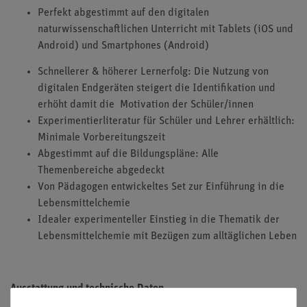
Perfekt abgestimmt auf den digitalen
naturwissenschaftlichen Unterricht mit Tablets (iOS und
Android) und Smartphones (Android)
Schnellerer & höherer Lernerfolg: Die Nutzung von
digitalen Endgeräten steigert die Identifikation und
erhöht damit die Motivation der Schüler/innen
Experimentierliteratur für Schüler und Lehrer erhältlich:
Minimale Vorbereitungszeit
Abgestimmt auf die Bildungspläne: Alle
Themenbereiche abgedeckt
Von Pädagogen entwickeltes Set zur Einführung in die
Lebensmittelchemie
Idealer experimenteller Einstieg in die Thematik der
Lebensmittelchemie mit Bezügen zum alltäglichen Leben
Ausstattung und technische Daten