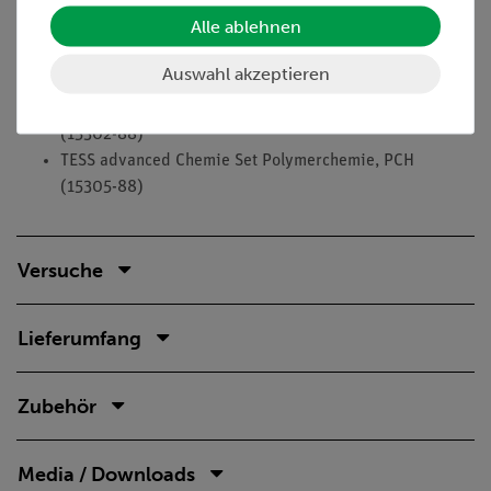
TESS advanced Chemie Set Allgemeine Chemie, CH-1
Alle ablehnen
(15300-88)
TESS advanced Chemie Set Anorganische Chemie, CH-2
Auswahl akzeptieren
(15301-88)
TESS advanced Chemie Set Säuren, Basen, Salze, CH-3
(15302-88)
TESS advanced Chemie Set Polymerchemie, PCH
(15305-88)
Versuche
Lieferumfang
Zubehör
Media / Downloads