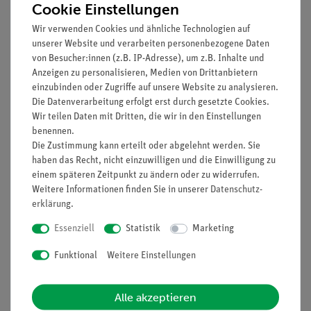
Cookie Einstellungen
Das Geräteset besteht aus allen für die Versuche
notwendigen Komponenten; lediglich ein zur
Wir verwenden Cookies und ähnliche Technologien auf
vorhandenen Gasversorgung passender Brenner muss
unserer Website und verarbeiten personenbezogene Daten
separat angeschafft werden
von Besucher:innen (z.B. IP-Adresse), um z.B. Inhalte und
Anzeigen zu personalisieren, Medien von Drittanbietern
Stabile, stapelbare Aufbewahrungsboxen mit
einzubinden oder Zugriffe auf unsere Website zu analysieren.
gerätegeformten Schaumstoffeinsatz
Die Datenverarbeitung erfolgt erst durch gesetzte Cookies.
Cobra SMARTsense Temperature: Messbereich:
Wir teilen Daten mit Dritten, die wir in den Einstellungen
-40...120 °C, Auflösung: 0,01 °C, Abtastrate: 10 Hz
benennen.
Die Zustimmung kann erteilt oder abgelehnt werden. Sie
Notwendiges Zubehör
haben das Recht, nicht einzuwilligen und die Einwilligung zu
einem späteren Zeitpunkt zu ändern oder zu widerrufen.
TESS advanced Lebensmittelchemie notwendiges
Weitere Informationen finden Sie in unserer
Daten­schutz­
Zubehör für 1 Gruppe (13484-88)
erklärung
.
TESS advanced Lebensmittelchemie Verbrauchsmaterial
und Chemikalien für 10 Gruppen (13485-88)
Essenziell
Statistik
Marketing
Empfohlenes Zubehör
Funktional
Weitere Einstellungen
TESS advanced Chemie Handbuch Lebensmittelchemie
Alle akzeptieren
(01839-01)