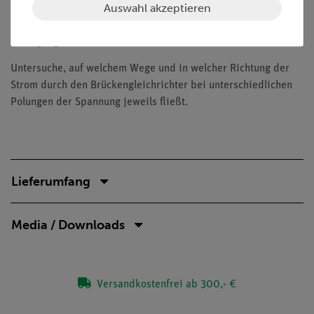
Auswahl akzeptieren
Wie lassen sich beide Halbperioden des Wechselstroms zur
Erzeugung von Gleichstrom ausnutzen?
Untersuche, auf welchem Wege und in welcher Richtung der
Strom durch den Brückengleichrichter bei unterschiedlichen
Polungen der Spannung jeweils fließt.
Lieferumfang
Media / Downloads
Versandkostenfrei ab 300,- €