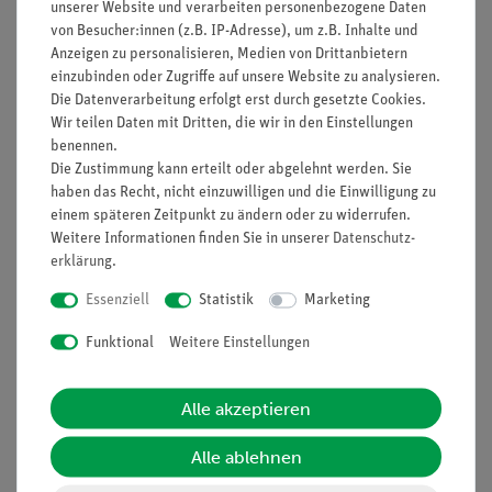
anzuregen.
unserer Website und verarbeiten personenbezogene Daten
von Besucher:innen (z.B. IP-Adresse), um z.B. Inhalte und
Neben der richtigen Antwort sind folgende Aussagen denkbar:
Anzeigen zu personalisieren, Medien von Drittanbietern
Nach der Umpolung der Spannung fließt kein Strom,
einzubinden oder Zugriffe auf unsere Website zu analysieren.
Die Datenverarbeitung erfolgt erst durch gesetzte Cookies.
weil die Dioden den Strom nur in einer Richtung
Wir teilen Daten mit Dritten, die wir in den Einstellungen
hindurchlassen.
benennen.
Nach der Umpolung der Spannung fließt auch der Strom
Die Zustimmung kann erteilt oder abgelehnt werden. Sie
in entgegengesetzter Richtung.
haben das Recht, nicht einzuwilligen und die Einwilligung zu
einem späteren Zeitpunkt zu ändern oder zu widerrufen.
Vorteile
Weitere Informationen finden Sie in unserer
Daten­schutz­
erklärung
.
Keine zusätzlichen Kabelverbindungen zwischen den
Bausteinen nötig - übersichtlicherer und schnellerer
Essenziell
Statistik
Marketing
Aufbau
Kontaktsicherheit durch puzzelartig verzahnbare
Funktional
Weitere Einstellungen
Bausteine
Hartvergoldete, korrosionsbeständige Kontakte
Alle akzeptieren
Doppelter Lernerfolg: Elektrischer Schaltplan auf der
Ober- und reele Bauteile auf der Unterseite sichtbar
Alle ablehnen
Aufgaben