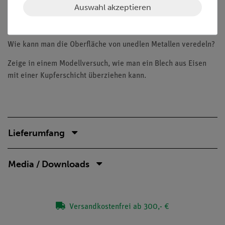
Auswahl akzeptieren
Ober- und reele Bauteile auf der Unterseite sichtbar
Aufgaben
Wie kann man die Oberfläche von unedlen Metallen veredeln?
Zeige in einem Modellversuch, wie man ein Blech aus Eisen
mit einer Kupferschicht überziehen kann.
Lieferumfang
Media / Downloads
Versandkostenfrei ab 300,- €