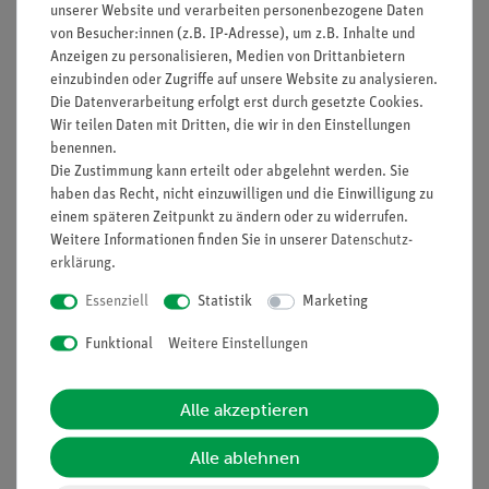
unserer Website und verarbeiten personenbezogene Daten
Prinzip
von Besucher:innen (z.B. IP-Adresse), um z.B. Inhalte und
Aus ästhetischen Gründen und zum Schutz gegen Korrosion
Anzeigen zu personalisieren, Medien von Drittanbietern
werden Gebrauchsgegenstände häufig mit einer Schicht aus
einzubinden oder Zugriffe auf unsere Website zu analysieren.
Die Datenverarbeitung erfolgt erst durch gesetzte Cookies.
Nickel, Chrom, Silber oder Gold überzogen. Das geschieht auf
Wir teilen Daten mit Dritten, die wir in den Einstellungen
elektrochemischem Wege, und den Vorgang nennt man
benennen.
Galvanisieren.
Die Zustimmung kann erteilt oder abgelehnt werden. Sie
In einem Modellversuch sollen die Schüler einen Teil eines
haben das Recht, nicht einzuwilligen und die Einwilligung zu
Eisenblechs mit einem metallischen Überzug aus Kupfer
einem späteren Zeitpunkt zu ändern oder zu widerrufen.
versehen.
Weitere Informationen finden Sie in unserer
Daten­schutz­
erklärung
.
Vorteile
Essenziell
Statistik
Marketing
Keine zusätzlichen Kabelverbindungen zwischen den
Funktional
Weitere Einstellungen
Bausteinen nötig - übersichtlicherer und schnellerer
Aufbau
Kontaktsicherheit durch puzzelartig verzahnbare
Alle akzeptieren
Bausteine
Hartvergoldete, korrosionsbeständige Kontakte
Alle ablehnen
Doppelter Lernerfolg: Elektrischer Schaltplan auf der