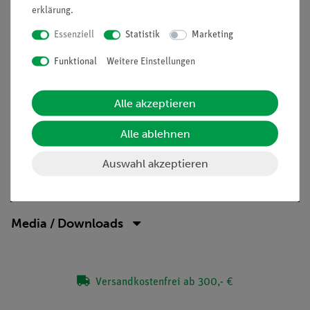
erklärung
.
Aufgaben
Essenziell
Statistik
Marketing
Wie können Schaltvorgänge mit Hilfe von Elektromagneten
ausgelöst werden?
Funktional
Weitere Einstellungen
Schließe und öffne einen Stromkreis mit Hilfe eines
Alle akzeptieren
elektromagnetischen Schalters.
Alle ablehnen
Auswahl akzeptieren
Lieferumfang
Media / Downloads
Versandkostenfrei ab 300,- €