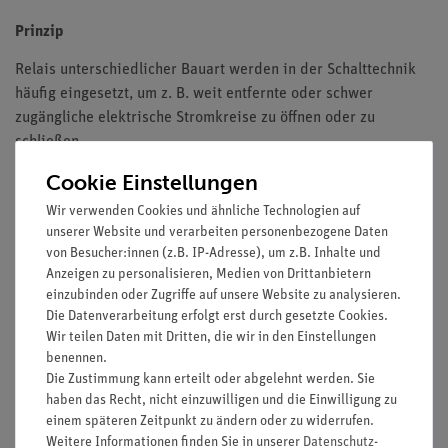
Prinzip
Relais unterschiedlicher Bauart werden in der Schalttechnik
häufig eingesetzt, um z. B. weit entfernte oder schwer
zugängliche elektrische Stromkreise zu öffnen oder zu
schließen.
Mit diesem Versuch sollen die Schüler lernen wie ein
Cookie Einstellungen
elektromagnetisches Relais im Prinzip funktioniert.
Wir verwenden Cookies und ähnliche Technologien auf
Vorteile
unserer Website und verarbeiten personenbezogene Daten
von Besucher:innen (z.B. IP-Adresse), um z.B. Inhalte und
Keine zusätzlichen Kabelverbindungen zwischen den
Anzeigen zu personalisieren, Medien von Drittanbietern
Bausteinen nötig - übersichtlicherer und schnellerer
einzubinden oder Zugriffe auf unsere Website zu analysieren.
Aufbau
Die Datenverarbeitung erfolgt erst durch gesetzte Cookies.
Wir teilen Daten mit Dritten, die wir in den Einstellungen
Kontaktsicherheit durch puzzelartig verzahnbare
benennen.
Bausteine
Die Zustimmung kann erteilt oder abgelehnt werden. Sie
Hartvergoldete, korrosionsbeständige Kontakte
haben das Recht, nicht einzuwilligen und die Einwilligung zu
Doppelter Lernerfolg: Elektrischer Schaltplan auf der
einem späteren Zeitpunkt zu ändern oder zu widerrufen.
Ober- und reele Bauteile auf der Unterseite sichtbar
Weitere Informationen finden Sie in unserer
Daten­schutz­