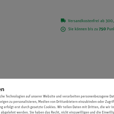
Versandkostenfrei ab 300,
Sie können bis zu
750
Punk
en
che Technologien auf unserer Website und verarbeiten personenbezogene Date
zeigen zu personalisieren, Medien von Drittanbietern einzubinden oder Zugrif
hr und Helmholtzspulen mit skaliertem Spiegel zur parallaxenfre
g erfolgt erst durch gesetzte Cookies. Wir teilen Daten mit Dritten, die wir 
 abgelehnt werden. Sie haben das Recht, nicht einzuwilligen und die Einwill