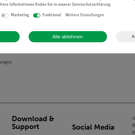
itere Informationen finden Sie in unserer
Daten­schutz­erklärung
.
Marketing
Funktional
Weitere Einstellungen
nradien
 möglich
A
Alle ablehnen
 geringere Intensitäten zur Beobachtung ausreichend
nungen
Download &
U
Support
Social Media
B
V