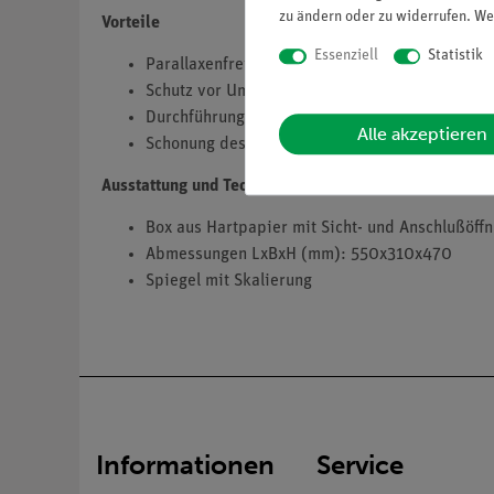
zu ändern oder zu widerrufen. We
Vorteile
Essenziell
Statistik
Parallaxenfreie Ablesung kontinuierlicher Bah
Schutz vor Umgebungslicht
Durchführung unter normaler Laborbeleuchtung
Alle akzeptieren
Schonung des Fadenstrahlrohres, da wesentlich
Ausstattung und Technische Daten
Box aus Hartpapier mit Sicht- und Anschlußöff
Abmessungen LxBxH (mm): 550x310x470
Spiegel mit Skalierung
Informationen
Service