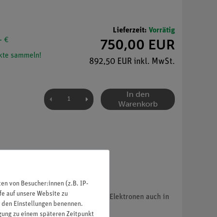
Lieferzeit:
Vorrätig
- €
750,00 EUR
te sammeln!
892,50 EUR inkl. MwSt.
In den
Warenkorb
n von Besucher:innen (z.B. IP-
fe auf unsere Website zu
ien Ablesung der Bahnradien der Elektronen auch in
in den Einstellungen benennen.
igung zu einem späteren Zeitpunkt