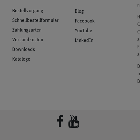
n
Bestellvorgang
Blog
H
Schnellbestellformular
Facebook
C
Zahlungsarten
YouTube
C
a
Versandkosten
LinkedIn
F
Downloads
a
Kataloge
D
i
B