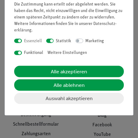
Projekte und Lösungen
Beratung & Showroom
Die Zustimmung kann erteilt oder abgelehnt werden. Sie
haben das Recht, nicht einzuwilligen und die Einwilligung zu
Presse
Inventarisierungs- &
einem späteren Zeitpunkt zu ändern oder zu widerrufen.
Einräumservice
Stellenangebote
Weitere Informationen finden Sie in unserer
Daten­schutz­
erklärung
.
Inbetriebnahme & Schulungen
Kontakt
Kundendienst
Essenziell
Statistik
Marketing
Hinweisgeberschutz
Datenschutz
Funktional
Weitere Einstellungen
Impressum
Alle akzeptieren
AGB
Alle ablehnen
Download &
Support
Social Media
Auswahl akzeptieren
Bestellvorgang
Blog
Schnellbestellformular
Facebook
Zahlungsarten
YouTube