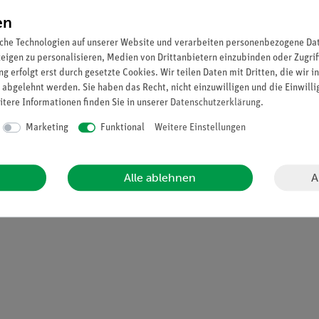
en
ür weitere Versuche
ermögen
che Technologien auf unserer Website und verarbeiten personenbezogene Date
zeigen zu personalisieren, Medien von Drittanbietern einzubinden oder Zugrif
ie Durchführung
g erfolgt erst durch gesetzte Cookies. Wir teilen Daten mit Dritten, die wir 
 abgelehnt werden. Sie haben das Recht, nicht einzuwilligen und die Einwill
itere Informationen finden Sie in unserer
Daten­schutz­erklärung
.
on 7 verschiedenen Wasser-Aceton-Mischungen.
Marketing
Funktional
Weitere Einstellungen
enthalpie gegen den Stoffmengenanteil (Molenbruch) und Bestimmu
der Wechselwirkungen in der Mischung.
A
Alle ablehnen