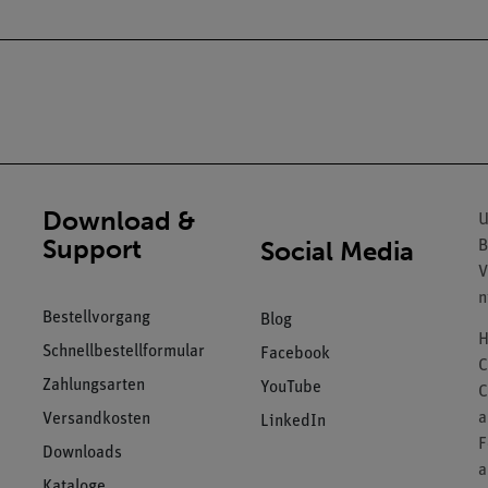
Download &
U
Support
Social Media
B
V
n
Bestellvorgang
Blog
H
Schnellbestellformular
Facebook
C
Zahlungsarten
YouTube
C
a
Versandkosten
LinkedIn
F
Downloads
a
Kataloge