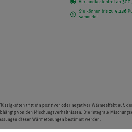
Versandkostenfrei ab 300,
Sie können bis zu
4.336
Pu
sammeln!
üssigkeiten tritt ein positiver oder negativer Wärmeeffekt auf, 
bhängig von den Mischungsverhältnissen. Die integrale Mischungsen
Messungen dieser Wärmetönungen bestimmt werden.