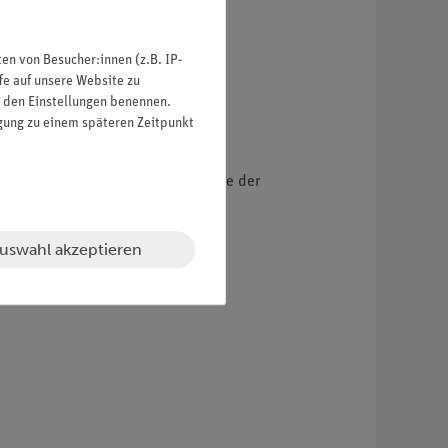
n von Besucher:innen (z.B. IP-
fe auf unsere Website zu
in den Einstellungen benennen.
igung zu einem späteren Zeitpunkt
ng der molaren Mischungsenthalpie der
uswahl akzeptieren