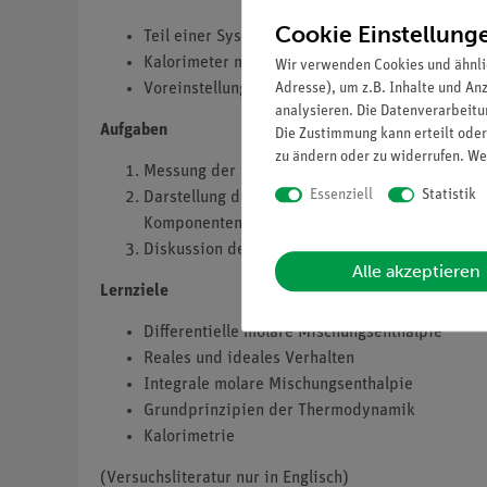
Cookie Einstellung
Teil einer Systemlösung - Leicht erweiterbar f
Kalorimeter mit besonders großem Fassungsv
Wir verwenden Cookies und ähnli
Adresse), um z.B. Inhalte und An
Voreinstellungen für den Versuch erleichtern d
analysieren. Die Datenverarbeitun
Aufgaben
Die Zustimmung kann erteilt oder
zu ändern oder zu widerrufen. We
Messung der integralen Mischungsenthalpie v
Essenziell
Statistik
Darstellung der molaren integralen Mischungs
Komponenten.
Diskussion der Ergebnisse auf der Grundlage 
Alle akzeptieren
Lernziele
Differentielle molare Mischungsenthalpie
Reales und ideales Verhalten
Integrale molare Mischungsenthalpie
Grundprinzipien der Thermodynamik
Kalorimetrie
(Versuchsliteratur nur in Englisch)