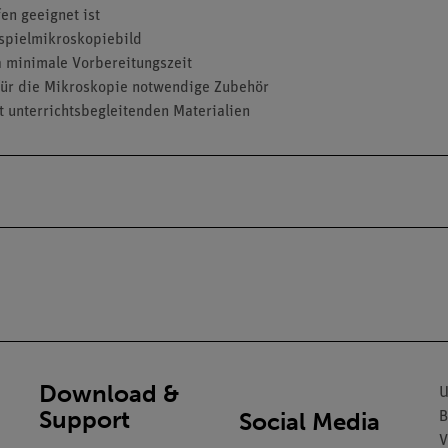
fen geeignet ist
eispielmikroskopiebild
a minimale Vorbereitungszeit
 für die Mikroskopie notwendige Zubehör
t unterrichtsbegleitenden Materialien
Download &
U
Support
Social Media
B
V