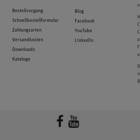
n
Bestellvorgang
Blog
H
Schnellbestellformular
Facebook
C
Zahlungsarten
YouTube
C
a
Versandkosten
LinkedIn
F
Downloads
a
Kataloge
D
i
B