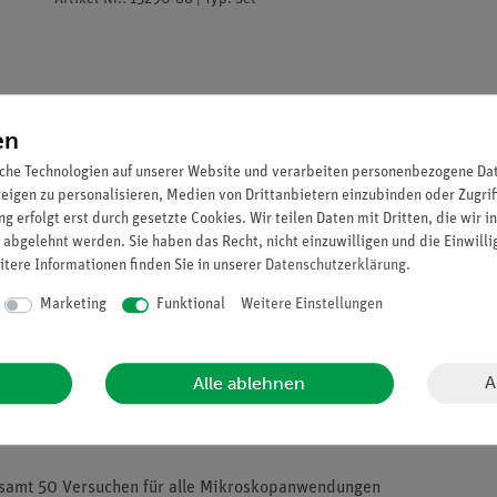
en
che Technologien auf unserer Website und verarbeiten personenbezogene Date
zeigen zu personalisieren, Medien von Drittanbietern einzubinden oder Zugrif
g erfolgt erst durch gesetzte Cookies. Wir teilen Daten mit Dritten, die wir 
 abgelehnt werden. Sie haben das Recht, nicht einzuwilligen und die Einwill
itere Informationen finden Sie in unserer
Daten­schutz­erklärung
.
Marketing
Funktional
Weitere Einstellungen
tig leuchtende Farben. Die farbigen Früchte locken Tiere an, werd
ge Blüten locken Insekten an, die den Nektar aus den Blüten ernte
A
Alle ablehnen
Gelbe und rote Farbstoffe befinden sich meist in bestimmten Zellor
gesamt 50 Versuchen für alle Mikroskopanwendungen