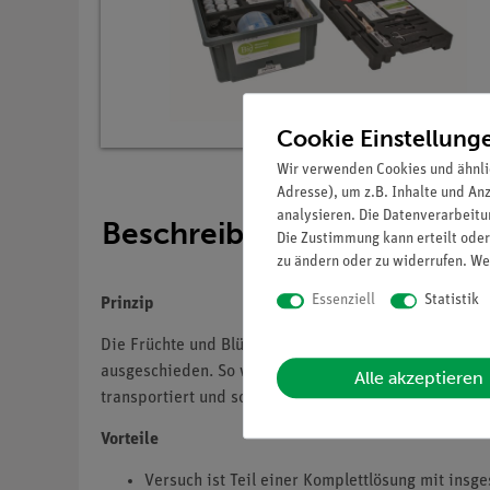
Cookie Einstellung
Wir verwenden Cookies und ähnli
Adresse), um z.B. Inhalte und An
analysieren. Die Datenverarbeitun
Beschreibung
Die Zustimmung kann erteilt oder
zu ändern oder zu widerrufen. We
Essenziell
Statistik
Prinzip
Die Früchte und Blüten vieler Pflanzen besitzen kräf
ausgeschieden. So wird die Pflanze verbreitet. Farbi
Alle akzeptieren
transportiert und so die Befruchtung gewährleistet. 
Vorteile
Versuch ist Teil einer Komplettlösung mit ins