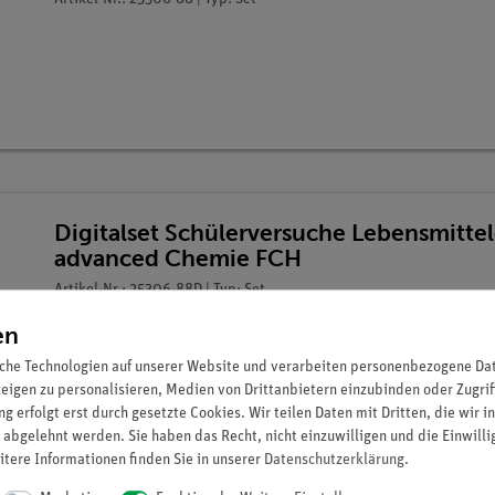
Digitalset Schülerversuche Lebensmitte
advanced Chemie FCH
Artikel-Nr.: 25306-88D | Typ: Set
en
che Technologien auf unserer Website und verarbeiten personenbezogene Date
zeigen zu personalisieren, Medien von Drittanbietern einzubinden oder Zugrif
g erfolgt erst durch gesetzte Cookies. Wir teilen Daten mit Dritten, die wir 
 abgelehnt werden. Sie haben das Recht, nicht einzuwilligen und die Einwill
itere Informationen finden Sie in unserer
Daten­schutz­erklärung
.