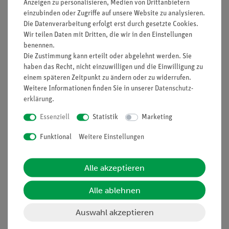
Anzeigen zu personalisieren, Medien von Drittanbietern
einzubinden oder Zugriffe auf unsere Website zu analysieren.
Prinzip
Die Datenverarbeitung erfolgt erst durch gesetzte Cookies.
Wir teilen Daten mit Dritten, die wir in den Einstellungen
Organische Substanzen bestehen hauptsächlich aus
benennen.
Kohlenstoff- und Wasserstoffatomen. Darüber hinaus können
Die Zustimmung kann erteilt oder abgelehnt werden. Sie
sie noch Sauerstoff- und Stickstoffatome enthalten. Hierzu
haben das Recht, nicht einzuwilligen und die Einwilligung zu
wird in diesem Schülerversuch Harnstoff auf seinen
einem späteren Zeitpunkt zu ändern oder zu widerrufen.
Stickstoffgehalt untersucht. Der positive "Stickstoff"-Nachweis
Weitere Informationen finden Sie in unserer
Daten­schutz­
erfolgt hierbei durch die Umsetzung von Natronkalk mit den
erklärung
.
organischen Substanzen.
Essenziell
Statistik
Marketing
Vorteile
Funktional
Weitere Einstellungen
Versuch ist Teil einer Komplettlösung mit zahlreichen
Versuchen aus dem Bereich Organische Chemie -
Alle akzeptieren
Nachweismethoden, einfacher Aufbau einer
Unterrichtsreihe
Alle ablehnen
Experimentierliteratur für Schüler und Lehrer erhältlich:
Minimale Vorbereitungszeit
Auswahl akzeptieren
Gefährdungsbeurteilung für Schüler und Lehrer