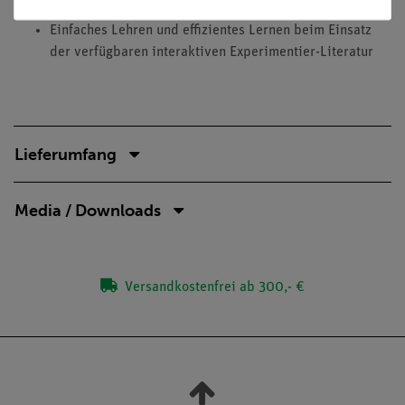
erhältlich
Einfaches Lehren und effizientes Lernen beim Einsatz
der verfügbaren interaktiven Experimentier-Literatur
Lieferumfang
Media / Downloads
Versandkostenfrei ab 300,- €