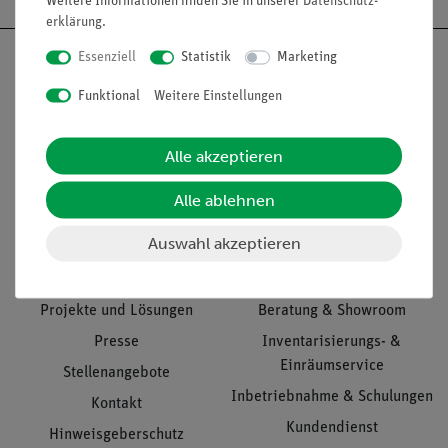
Weitere Informationen finden Sie in unserer
Daten­schutz­
erklärung
.
Essenziell
Statistik
Marketing
Funktional
Weitere Einstellungen
Nach oben
Alle akzeptieren
Alle ablehnen
Informationen
Service
Auswahl akzeptieren
Unternehmen
Übersicht Service
Projekte und Lösungen
Beratung & Showroom
Presse
Inventarisierungs- &
Einräumservice
Stellenangebote
Inbetriebnahme & Schulungen
Kontakt
Kundendienst
Hinweisgeberschutz