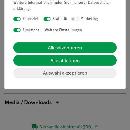
Weitere Informationen finden Sie in unserer
Daten­schutz­
Aufgaben
erklärung
.
Essenziell
Statistik
Marketing
Wie verhält sich ein Kondensator im Wechselstromkreis?
Funktional
Weitere Einstellungen
Weise nach, dass ein Kondensator einen Wechselstromkreis
nicht unterbricht, und untersuche, wovon die Stromstärke
abhängt, wenn ein Kondensator in den Wechselstromkreis
Alle akzeptieren
eingebaut ist.
Alle ablehnen
Auswahl akzeptieren
Lieferumfang
Media / Downloads
Versandkostenfrei ab 300,- €