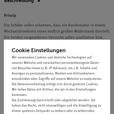
Beschreibung
Prinzip
Die Schüler sollen erkennen, dass ein Kondensator in einem
Wechselstromkreis einen endlich großen Widerstand darstellt.
Die beiden vorgesehenen Versuche sollen qualitative bzw.
halbquantitative Aussagen über den kapazitiven Widerstand
Cookie Einstellungen
erbringen.
Wir verwenden Cookies und ähnliche Technologien auf
Vorteile
unserer Website und verarbeiten personenbezogene Daten
von Besucher:innen (z.B. IP-Adresse), um z.B. Inhalte und
Keine zusätzlichen Kabelverbindungen zwischen den
Anzeigen zu personalisieren, Medien von Drittanbietern
Bausteinen nötig - übersichtlicherer und schnellerer
einzubinden oder Zugriffe auf unsere Website zu analysieren.
Aufbau
Die Datenverarbeitung erfolgt erst durch gesetzte Cookies.
Kontaktsicherheit durch puzzelartig verzahnbare
Wir teilen Daten mit Dritten, die wir in den Einstellungen
Bausteine
benennen.
Hartvergoldete, korrosionsbeständige Kontakte
Die Zustimmung kann erteilt oder abgelehnt werden. Sie
haben das Recht, nicht einzuwilligen und die Einwilligung zu
Doppelter Lernerfolg: Elektrischer Schaltplan auf der
einem späteren Zeitpunkt zu ändern oder zu widerrufen.
Ober- und reele Bauteile auf der Unterseite sichtbar