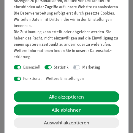
Anzeigen zu personalisieren, Medien von Drittanbietern
lichtstarke Halogenleuchte
einzubinden oder Zugriffe auf unsere Website zu analysieren.
einfaches Lehren durch Einsatz der Demo-Tafel Physik
Die Datenverarbeitung erfolgt erst durch gesetzte Cookies.
Wir teilen Daten mit Dritten, die wir in den Einstellungen
ideale Ergänzung zu analogen Schülerversuchen durch
benennen.
direkt vergleichbare Geräte
Die Zustimmung kann erteilt oder abgelehnt werden. Sie
haben das Recht, nicht einzuwilligen und die Einwilligung zu
einem späteren Zeitpunkt zu ändern oder zu widerrufen.
Lieferumfang
Weitere Informationen finden Sie in unserer
Daten­schutz­
erklärung
.
Media / Downloads
Essenziell
Statistik
Marketing
Funktional
Weitere Einstellungen
Versandkostenfrei ab 300,- €
Alle akzeptieren
Alle ablehnen
Auswahl akzeptieren