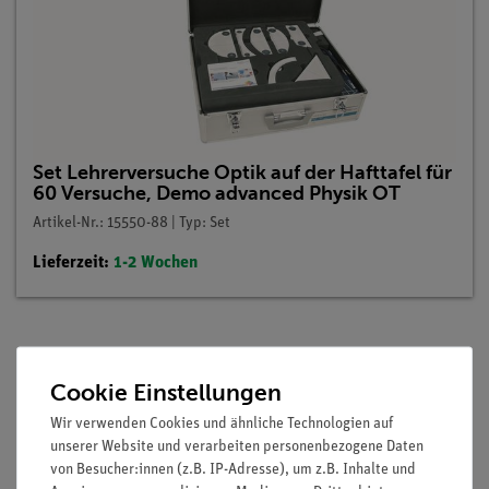
Set Lehrerversuche Optik auf der Hafttafel für
60 Versuche, Demo advanced Physik OT
Artikel-Nr.: 15550-88 | Typ: Set
Lieferzeit:
1-2 Wochen
Beschreibung
Cookie Einstellungen
Wir verwenden Cookies und ähnliche Technologien auf
Vorteile
unserer Website und verarbeiten personenbezogene Daten
von Besucher:innen (z.B. IP-Adresse), um z.B. Inhalte und
minimale Vorbereitungszeit