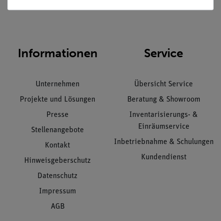
Nach oben
Informationen
Service
Unternehmen
Übersicht Service
Projekte und Lösungen
Beratung & Showroom
Presse
Inventarisierungs- &
Einräumservice
Stellenangebote
Inbetriebnahme & Schulungen
Kontakt
Kundendienst
Hinweisgeberschutz
Datenschutz
Impressum
AGB