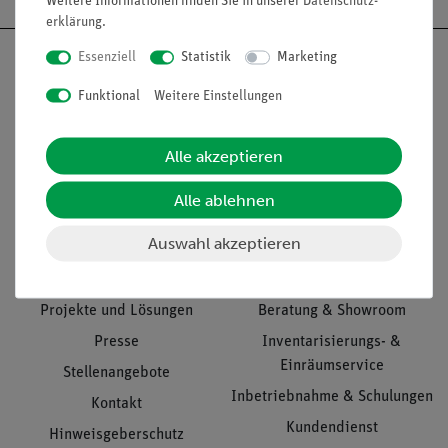
Weitere Informationen finden Sie in unserer
Daten­schutz­
erklärung
.
Essenziell
Statistik
Marketing
Funktional
Weitere Einstellungen
Nach oben
Alle akzeptieren
Alle ablehnen
Informationen
Service
Auswahl akzeptieren
Unternehmen
Übersicht Service
Projekte und Lösungen
Beratung & Showroom
Presse
Inventarisierungs- &
Einräumservice
Stellenangebote
Inbetriebnahme & Schulungen
Kontakt
Kundendienst
Hinweisgeberschutz