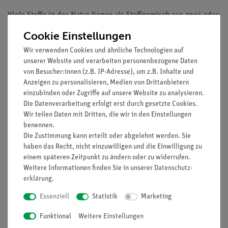
Viele Stoffe in der Natur liegen als Stoffgemisch aus zwei oder
mehreren Komponenten vor. Diese Stoffgemische lassen dabei
Cookie Einstellungen
durch physikalische Trennverfahren (z.B. durch Filtrieren) in
Wir verwenden Cookies und ähnliche Technologien auf
einzelne Bestandteile auftrennen.
unserer Website und verarbeiten personenbezogene Daten
In diesem Schülerversuch wird zur Demonstration der
von Besucher:innen (z.B. IP-Adresse), um z.B. Inhalte und
Anzeigen zu personalisieren, Medien von Drittanbietern
Gemischtrennung Salz von Sand getrennt. Dafür gibt man zu
einzubinden oder Zugriffe auf unsere Website zu analysieren.
einer Mischung der Feststoffe Salz und Sand etwas Wasser
Die Datenverarbeitung erfolgt erst durch gesetzte Cookies.
und gießt die entstehende Suspension durch einen
Wir teilen Daten mit Dritten, die wir in den Einstellungen
Papierfilter. Der Sand verbleibt im Filter während die Lösung
benennen.
mit dem gelösten Salz den Filter passiert und im
Die Zustimmung kann erteilt oder abgelehnt werden. Sie
untergestellten Becherglas aufgefangen wird.
haben das Recht, nicht einzuwilligen und die Einwilligung zu
einem späteren Zeitpunkt zu ändern oder zu widerrufen.
Zusätzlich wird in diesem Schülerversuch zur Demonstration
Weitere Informationen finden Sie in unserer
Daten­schutz­
der technischen Anwendung der Gemischtrennung Eisenspäne
erklärung
.
von Sand getrennt. Dieses Verfahren , auch als
Essenziell
Statistik
Marketing
Magnetscheidung bekannt, zeigt im Schulversuch bereits die
wichtige Bedeutung dieser Technik im alltäglichen Leben, z.B.
Funktional
Weitere Einstellungen
bei der Mülltrennung.