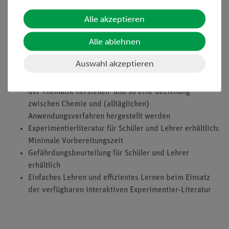
Alle akzeptieren
Vorteile
Alle ablehnen
Kein Gefahrstoff notwendig zur Durchführung des
Auswahl akzeptieren
Versuches; durch die Verwendung von Wasser, Kochsalz,
Eisenpulver und Sand lässt sich einfach ein Alltagsbezug
der Thematik herstellen und so eine Beziehung
zwischen Chemie und (alltäglichen)
Anwendungsverfahren hergestellt werden
Experimentierliteratur für Schüler und Lehrer erhältlich:
Minimale Vorbereitungszeit
Gefährdungsbeurteilung für Schüler und Lehrer
erhältlich
Einfaches Lehren und effizientes Lernen beim Einsatz
der verfügbaren interaktiven Experimentier-Literatur