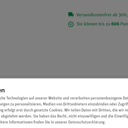
Versandkostenfrei ab 300,
Sie können bis zu
606
Pun
Set Schülerversuche Elektrik auf Steckpl
en
advanced Physik EEP-1
che Technologien auf unserer Website und verarbeiten personenbezogene Date
Artikel-Nr.: 15281-88 | Typ: Set
zeigen zu personalisieren, Medien von Drittanbietern einzubinden oder Zugrif
g erfolgt erst durch gesetzte Cookies. Wir teilen Daten mit Dritten, die wir 
 abgelehnt werden. Sie haben das Recht, nicht einzuwilligen und die Einwill
itere Informationen finden Sie in unserer
Daten­schutz­erklärung
.