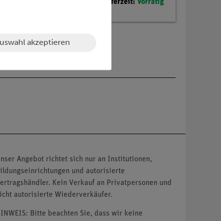
Lieferzeit:
Vorrätig
uswahl akzeptieren
nser Angebot richtet sich nur an Institutionen,
ildungseinrichtungen und autorisierte
ertragshändler. Kein Verkauf an Privatpersonen und
icht autorisierte Wiederverkäufer.
INWEIS: Bitte beachten Sie, dass wir keine