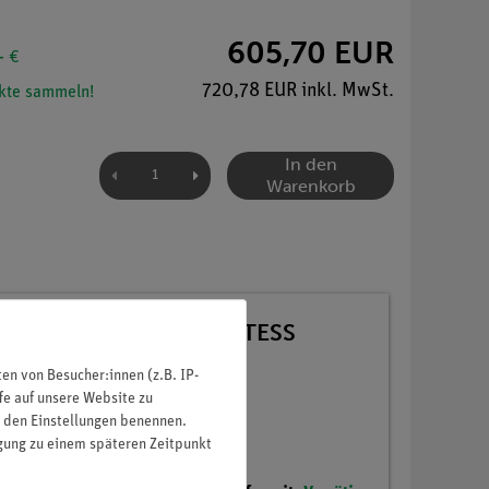
605,70 EUR
- €
720,78 EUR inkl. MwSt.
kte sammeln!
In den
Warenkorb
atte 1 für 32 Versuche, TESS
n von Besucher:innen (z.B. IP-
fe auf unsere Website zu
in den Einstellungen benennen.
igung zu einem späteren Zeitpunkt