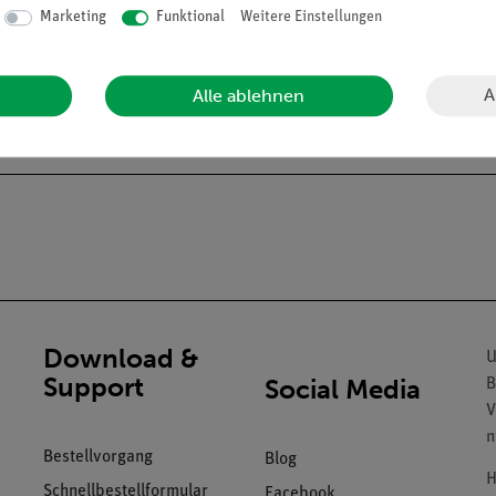
Marketing
Funktional
Weitere Einstellungen
A
Alle ablehnen
Download &
U
Support
Social Media
B
V
n
Bestellvorgang
Blog
H
Schnellbestellformular
Facebook