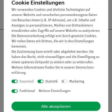
Cookie Einstellungen
Wir verwenden Cookies und ähnliche Technologien auf
unserer Website und verarbeiten personenbezogene Daten
Versandkostenfrei ab 300,- €
von Besucher:innen (z.B. IP-Adresse), um z.B. Inhalte und
Anzeigen zu personalisieren, Medien von Drittanbietern
einzubinden oder Zugriffe auf unsere Website zu analysieren.
Die Datenverarbeitung erfolgt erst durch gesetzte Cookies.
Wir teilen Daten mit Dritten, die wir in den Einstellungen
benennen.
Die Zustimmung kann erteilt oder abgelehnt werden. Sie
Nach oben
haben das Recht, nicht einzuwilligen und die Einwilligung zu
einem späteren Zeitpunkt zu ändern oder zu widerrufen.
Weitere Informationen finden Sie in unserer
Daten­schutz­
erklärung
.
Informationen
Service
Essenziell
Statistik
Marketing
Funktional
Weitere Einstellungen
Unternehmen
Übersicht Service
Projekte und Lösungen
Beratung & Showroom
Alle akzeptieren
Presse
Inventarisierungs- &