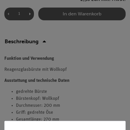
In den Warenkorb
Beschreibung
Funktion und Verwendung
Reagenzglasbürste
mit Wollkopf
Ausstattung und technische Daten
gedrehte Bürste
Bürstenkopf: Wollkopf
Durchmesser: 200 mm
Griff: gedrehte Öse
Gesamtlänge: 270 mm