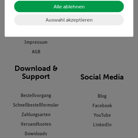
Einräumservice
Stellenangebote
Alle ablehnen
Inbetriebnahme & Schulungen
Kontakt
Auswahl akzeptieren
Kundendienst
Hinweisgeberschutz
Datenschutz
Impressum
AGB
Download &
Support
Social Media
Bestellvorgang
Blog
Schnellbestellformular
Facebook
Zahlungsarten
YouTube
Versandkosten
LinkedIn
Downloads