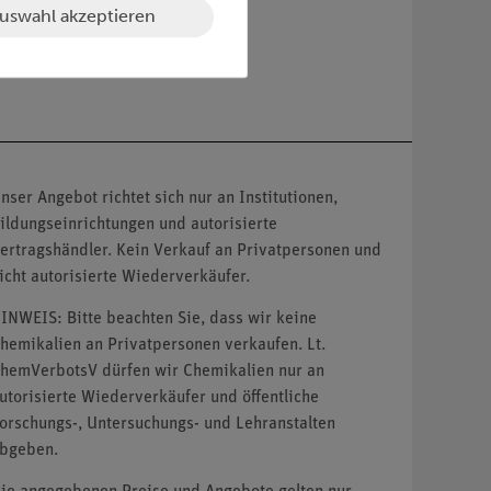
uswahl akzeptieren
nser Angebot richtet sich nur an Institutionen,
ildungseinrichtungen und autorisierte
ertragshändler. Kein Verkauf an Privatpersonen und
icht autorisierte Wiederverkäufer.
INWEIS: Bitte beachten Sie, dass wir keine
hemikalien an Privatpersonen verkaufen. Lt.
hemVerbotsV dürfen wir Chemikalien nur an
utorisierte Wiederverkäufer und öffentliche
orschungs-, Untersuchungs- und Lehranstalten
bgeben.