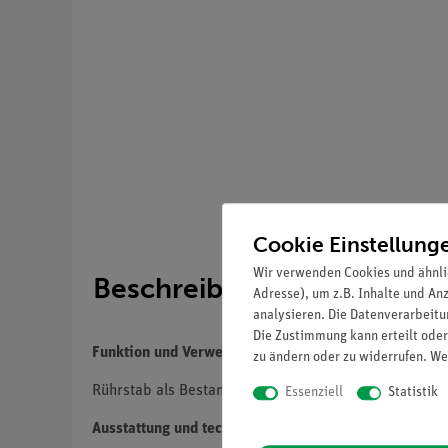
Cookie Einstellung
Wir verwenden Cookies und ähnli
Beschreibung
Adresse), um z.B. Inhalte und An
analysieren. Die Datenverarbeitun
Die Zustimmung kann erteilt oder
Funktion und Verwendung
zu ändern oder zu widerrufen. We
Rührstab als Bestandteil des Schülerkalorimeters.
Essenziell
Statistik
Ausstattung und technische Daten