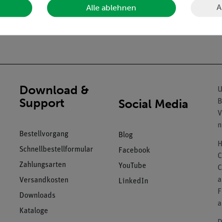
A
Alle ablehnen
Download &
U
Support
Social Media
B
V
n
Bestellvorgang
Blog
H
Schnellbestellformular
Facebook
C
Zahlungsarten
YouTube
C
a
Versandkosten
LinkedIn
F
Downloads
a
Kataloge