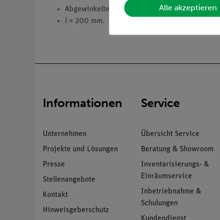
Alle akzeptieren
Abgewinkelter Glasstab.
l
= 200 mm.
Informationen
Service
Unternehmen
Übersicht Service
Projekte und Lösungen
Beratung & Showroom
Presse
Inventarisierungs- &
Einräumservice
Stellenangebote
Inbetriebnahme &
Kontakt
Schulungen
Hinweisgeberschutz
Kundendienst