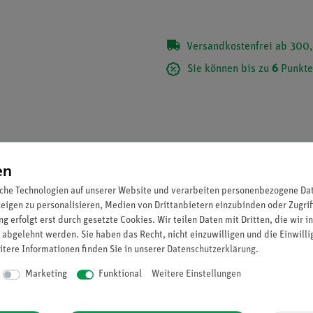
Versandkostenfrei ab 300,
Sie können bis zu
6
Punkte
en
che Technologien auf unserer Website und verarbeiten personenbezogene Date
zeigen zu personalisieren, Medien von Drittanbietern einzubinden oder Zugrif
g erfolgt erst durch gesetzte Cookies. Wir teilen Daten mit Dritten, die wir 
 abgelehnt werden. Sie haben das Recht, nicht einzuwilligen und die Einwill
itere Informationen finden Sie in unserer
Daten­schutz­erklärung
.
Marketing
Funktional
Weitere Einstellungen