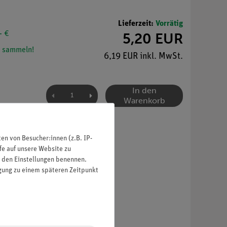
Lieferzeit:
Vorrätig
- €
5,20 EUR
 sammeln!
6,19 EUR inkl. MwSt.
In den
Warenkorb
n von Besucher:innen (z.B. IP-
fe auf unsere Website zu
in den Einstellungen benennen.
igung zu einem späteren Zeitpunkt