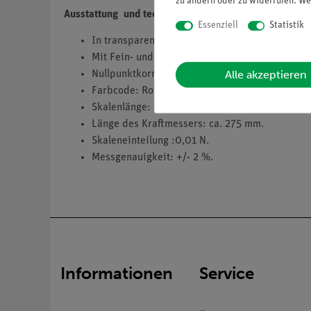
zu ändern oder zu widerrufen. We
Ausstattung und technische Daten
Essenziell
Statistik
In transparenter Hülse mit Aufhänge- und Last
Mit Fein- und Demonstrationsskale.
Alle akzeptieren
Nullpunktkorrektur und Überdehnungsschutz.
Farbcode: Rot.
Skalenlänge: ca. 105 mm.
Länge des Kraftmessers: ca. 275 mm.
Skaleneinteilung :0,01 N.
Messgenauigkeit: +/- 2 %.
Informationen
Service