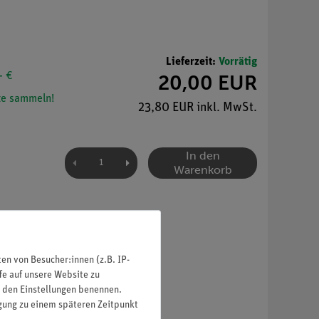
Lieferzeit:
Vorrätig
- €
20,00 EUR
e sammeln!
23,80 EUR inkl. MwSt.
In den
Warenkorb
n von Besucher:innen (z.B. IP-
fe auf unsere Website zu
in den Einstellungen benennen.
igung zu einem späteren Zeitpunkt
ise.