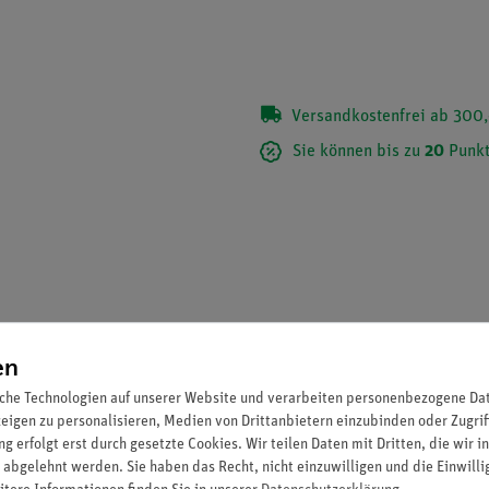
Versandkostenfrei ab 300,
Sie können bis zu
20
Punkt
en
che Technologien auf unserer Website und verarbeiten personenbezogene Date
zeigen zu personalisieren, Medien von Drittanbietern einzubinden oder Zugrif
g erfolgt erst durch gesetzte Cookies. Wir teilen Daten mit Dritten, die wir 
 abgelehnt werden. Sie haben das Recht, nicht einzuwilligen und die Einwill
ender Kräfte sowie zur Demonstration von Aufbau und Funktionswe