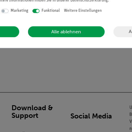
itere Informationen finden Sie in unserer
Daten­schutz­erklärung
.
Marketing
Funktional
Weitere Einstellungen
haken.
A
Alle ablehnen
Download &
U
Support
Social Media
B
V
n