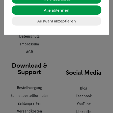
Presse
Inventarisierungs- &
Alle ablehnen
Einräumservice
Stellenangebote
Inbetriebnahme & Schulungen
Auswahl akzeptieren
Kontakt
Kundendienst
Hinweisgeberschutz
Datenschutz
Impressum
AGB
Download &
Support
Social Media
Bestellvorgang
Blog
Schnellbestellformular
Facebook
Zahlungsarten
YouTube
Versandkosten
LinkedIn