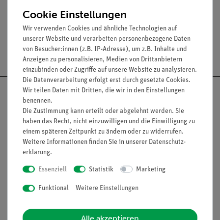
Ausstattung und technische Daten
Cookie Einstellungen
Wir verwenden Cookies und ähnliche Technologien auf
unserer Website und verarbeiten personenbezogene Daten
von Besucher:innen (z.B. IP-Adresse), um z.B. Inhalte und
Versandkostenfrei ab 300,- €
Anzeigen zu personalisieren, Medien von Drittanbietern
einzubinden oder Zugriffe auf unsere Website zu analysieren.
Die Datenverarbeitung erfolgt erst durch gesetzte Cookies.
Wir teilen Daten mit Dritten, die wir in den Einstellungen
benennen.
Die Zustimmung kann erteilt oder abgelehnt werden. Sie
haben das Recht, nicht einzuwilligen und die Einwilligung zu
Nach oben
einem späteren Zeitpunkt zu ändern oder zu widerrufen.
Weitere Informationen finden Sie in unserer
Daten­schutz­
erklärung
.
Informationen
Service
Essenziell
Statistik
Marketing
Funktional
Weitere Einstellungen
Unternehmen
Übersicht Service
Projekte und Lösungen
Beratung & Showroom
Alle akzeptieren