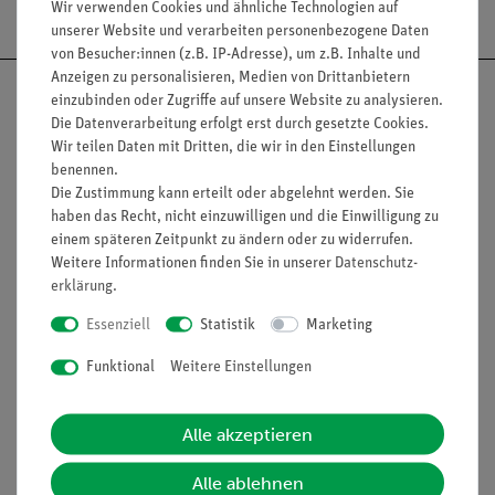
Wir verwenden Cookies und ähnliche Technologien auf
unserer Website und verarbeiten personenbezogene Daten
von Besucher:innen (z.B. IP-Adresse), um z.B. Inhalte und
Anzeigen zu personalisieren, Medien von Drittanbietern
einzubinden oder Zugriffe auf unsere Website zu analysieren.
Die Datenverarbeitung erfolgt erst durch gesetzte Cookies.
Wir teilen Daten mit Dritten, die wir in den Einstellungen
Nach oben
benennen.
Die Zustimmung kann erteilt oder abgelehnt werden. Sie
haben das Recht, nicht einzuwilligen und die Einwilligung zu
einem späteren Zeitpunkt zu ändern oder zu widerrufen.
Informationen
Service
Weitere Informationen finden Sie in unserer
Daten­schutz­
erklärung
.
Essenziell
Statistik
Marketing
Unternehmen
Übersicht Service
Funktional
Weitere Einstellungen
Projekte und Lösungen
Beratung & Showroom
Presse
Inventarisierungs- &
Einräumservice
Alle akzeptieren
Stellenangebote
Inbetriebnahme & Schulungen
Kontakt
Alle ablehnen