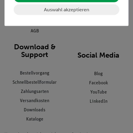
Kundendienst
Hinweisgeberschutz
Auswahl akzeptieren
Datenschutz
Impressum
AGB
Download &
Support
Social Media
Bestellvorgang
Blog
Schnellbestellformular
Facebook
Zahlungsarten
YouTube
Versandkosten
LinkedIn
Downloads
Kataloge