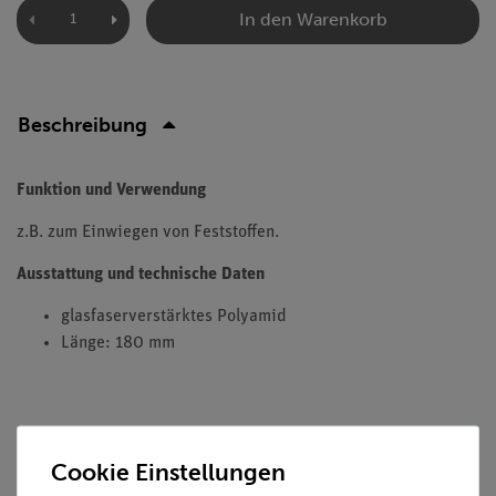
In den Warenkorb
Beschreibung
Funktion und Verwendung
z.B. zum Einwiegen von Feststoffen.
Ausstattung und technische Daten
glasfaserverstärktes Polyamid
Länge: 180 mm
Cookie Einstellungen
Versandkostenfrei ab 300,- €