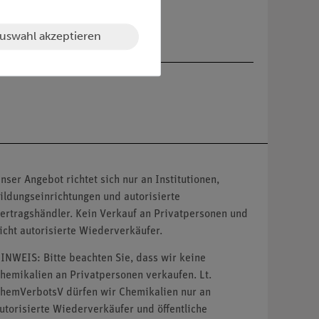
uswahl akzeptieren
nser Angebot richtet sich nur an Institutionen,
ildungseinrichtungen und autorisierte
ertragshändler. Kein Verkauf an Privatpersonen und
icht autorisierte Wiederverkäufer.
INWEIS: Bitte beachten Sie, dass wir keine
hemikalien an Privatpersonen verkaufen. Lt.
hemVerbotsV dürfen wir Chemikalien nur an
utorisierte Wiederverkäufer und öffentliche