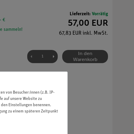
Lieferzeit:
Vorrätig
- €
57,00 EUR
e sammeln!
67,83 EUR inkl. MwSt.
In den
Warenkorb
n von Besucher:innen (z.B. IP-
fe auf unsere Website zu
in den Einstellungen benennen.
igung zu einem späteren Zeitpunkt
n (07832.00).