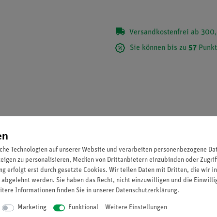
Versandkostenfrei ab 300,
Sie können bis zu
57
Punkt
en
che Technologien auf unserer Website und verarbeiten personenbezogene Date
zeigen zu personalisieren, Medien von Drittanbietern einzubinden oder Zugrif
g erfolgt erst durch gesetzte Cookies. Wir teilen Daten mit Dritten, die wir 
 abgelehnt werden. Sie haben das Recht, nicht einzuwilligen und die Einwill
e eines Transformators im Schülerversuch. Als Joch für den U-Ker
itere Informationen finden Sie in unserer
Daten­schutz­erklärung
.
Marketing
Funktional
Weitere Einstellungen