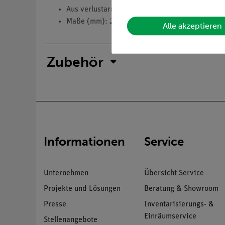
Aus verlustarmen Dynamoblechen mit geschliff
Maße (mm): 20 x 20 x 72.
Alle akzeptieren
Zubehör
Informationen
Service
Unternehmen
Übersicht Service
Projekte und Lösungen
Beratung & Showroom
Presse
Inventarisierungs- &
Einräumservice
Stellenangebote