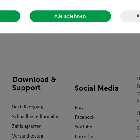
ener Auflagefläche und mit Bohrung für Spannschraube.
A
Alle ablehnen
Download &
U
Support
Social Media
B
V
n
Bestellvorgang
Blog
H
Schnellbestellformular
Facebook
C
Zahlungsarten
YouTube
C
a
Versandkosten
LinkedIn