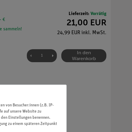
Lieferzeit:
Vorrätig
- €
21,00 EUR
e sammeln!
24,99 EUR inkl. MwSt.
In den
Warenkorb
n von Besucher:innen (z.B. IP-
fe auf unsere Website zu
in den Einstellungen benennen.
igung zu einem späteren Zeitpunkt