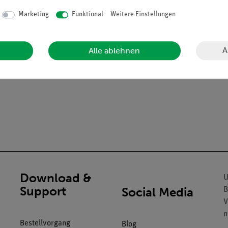
weiligen Baustein
Marketing
Funktional
Weitere Einstellungen
enlernen von Bauteilen
ich abgerundete Messingkontakte und puzzleartige Verzahnung der 
A
Alle ablehnen
Download &
U
Support
Social Media
B
V
n
Bestellvorgang
Blog