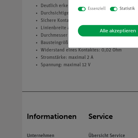
Deutlich erkennbares Schaltsymbol auf dem je
Essenziell
Statistik
Durchsichtige Bodenkappe ermöglicht das Kenn
Sichere Kontaktierung durch vergoldete, seitl
Linienbreite auf den Bausteinen: 2,5 mm
Alle akzeptieren
Durchmesser der Kontaktfläche: 2 mm
Bausteingröße (mm): 55 x 55 x 30
Widerstand eines Kontaktes: 0,02 Ohm
Stromstärke: maximal 2 A
Spannung: maximal 12 V
Informationen
Service
Unternehmen
Übersicht Service