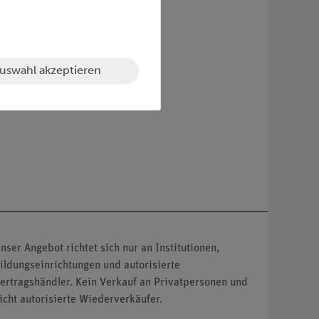
Bausteine
uswahl akzeptieren
nser Angebot richtet sich nur an Institutionen,
ildungseinrichtungen und autorisierte
ertragshändler. Kein Verkauf an Privatpersonen und
icht autorisierte Wiederverkäufer.