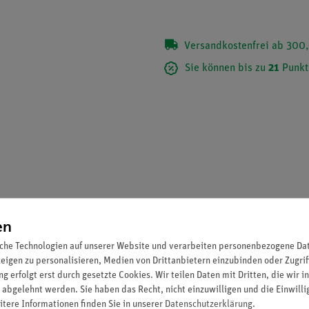
Versandkostenfrei ab 300,
Sie können bis zu
21
Punkt
en
che Technologien auf unserer Website und verarbeiten personenbezogene Date
zeigen zu personalisieren, Medien von Drittanbietern einzubinden oder Zugrif
dern durch die Schüler.
g erfolgt erst durch gesetzte Cookies. Wir teilen Daten mit Dritten, die wir 
 abgelehnt werden. Sie haben das Recht, nicht einzuwilligen und die Einwill
itere Informationen finden Sie in unserer
Daten­schutz­erklärung
.