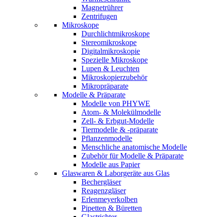
Magnetrührer
Zentrifugen
Mikroskope
Durchlichtmikroskope
Stereomikroskope
Digitalmikroskopie
Spezielle Mikroskope
Lupen & Leuchten
Mikroskopierzubehör
Mikropräparate
Modelle & Präparate
Modelle von PHYWE
Atom- & Molekülmodelle
Zell- & Erbgut-Modelle
Tiermodelle & -präparate
Pflanzenmodelle
Menschliche anatomische Modelle
Zubehör für Modelle & Präparate
Modelle aus Papier
Glaswaren & Laborgeräte aus Glas
Bechergläser
Reagenzgläser
Erlenmeyerkolben
Pipetten & Büretten
Glastrichter