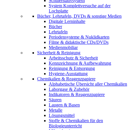
Schülerstativsystem
System Komplettversuche auf der
Lochplatte
Bücher, Lehrtafeln, DVDs & sonstige Medien
Digitale Lerninhalte
Bücher
Lehrtafeln
Periodensysteme & Nuklidkarten
Filme & didaktische CDs/DVDs
Medienmobiliar
Sicherheit & Reinigung
Arbeitsschutz & Sicherheit
Kennzeichnung & Aufbewahrung
Reinigung & Entsorgung
Hygiene-Ausstattung
Chemikalien & Reagenzpapiere
Alphabetische Übersicht aller Chemikalien
Laborgase & Zubehör
Indikatoren & Reagenzpapiere
Säuren
Laugen & Basen
Metalle
Lösungsmittel
Stoffe & Chemikalien für den
Biologieunterricht