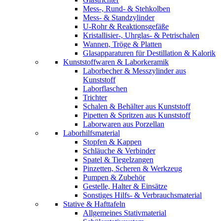
Mess-, Rund- & Stehkolben
Mess- & Standzylinder
U-Rohr & Reaktionsgefäße
Kristallisier-, Uhrglas- & Petrischalen
Wannen, Tröge & Platten
Glasapparaturen für Destillation & Kalorik
Kunststoffwaren & Laborkeramik
Laborbecher & Messzylinder aus
Kunststoff
Laborflaschen
Trichter
Schalen & Behälter aus Kunststoff
Pipetten & Spritzen aus Kunststoff
Laborwaren aus Porzellan
Laborhilfsmaterial
Stopfen & Kappen
Schläuche & Verbinder
Spatel & Tiegelzangen
Pinzetten, Scheren & Werkzeug
Pumpen & Zubehör
Gestelle, Halter & Einsätze
Sonstiges Hilfs- & Verbrauchsmaterial
Stative & Hafttafeln
Allgemeines Stativmaterial