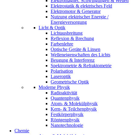
Elektromagnet. Schwingungen & Wellen
Elektrostatik & elektrisches Feld
Elektromotor & Generator
Nutzung elektrischer Energie /
Energieversorgung
Licht & Optik
Lichtausbreitung
Reflexion & Brechung
Farbenlehre
Optische Geräte & Linsen
Welleneigenschaften des Lichts
Beugung & Interferenz
Spektrometrie & Refraktometrie
Polarisation
Laseroptik
Geometrische Optik
Moderne Physik
Radioaktivität
Quantenphysik
Atom- & Molekülphysik
Kern- & Teilchenphysik
Festkörperphysik
Röntgenphysik
Nanotechnologie
Chemie