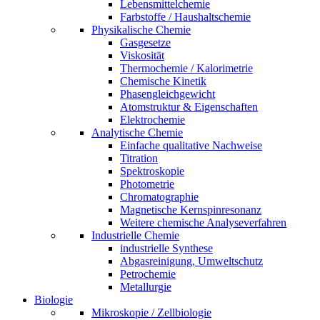
Lebensmittelchemie
Farbstoffe / Haushaltschemie
Physikalische Chemie
Gasgesetze
Viskosität
Thermochemie / Kalorimetrie
Chemische Kinetik
Phasengleichgewicht
Atomstruktur & Eigenschaften
Elektrochemie
Analytische Chemie
Einfache qualitative Nachweise
Titration
Spektroskopie
Photometrie
Chromatographie
Magnetische Kernspinresonanz
Weitere chemische Analyseverfahren
Industrielle Chemie
industrielle Synthese
Abgasreinigung, Umweltschutz
Petrochemie
Metallurgie
Biologie
Mikroskopie / Zellbiologie