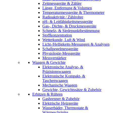
Zeitmessgeräte & Zähler
Länge, Entfernung & Volumen
Temperaturmessgeräte & Thermometer
Radioaktivität / Zählrohre
pH- & Leitfähigkeitsmessgeräte
Gas-, Dichte- & Druckmessgeräte
Schmelz- & Siedepunktbestimmung
Stoffkonzentration
Wetterkunde, Luft & Wind
Licht-/Helligkeits-Messungen & Analysen
Schallpegelmessgeräte
Physiologie-Messgeräte
Messverstärker
Waagen & Gewichte
Elektronische Analyse- &
Präzisionswaagen
Elektronische Kompakt- &
Taschenwaagen
Mechanische Waagen
Gewichte, Gewichtssätze & Zubehör
Erhitzen & Rühren
Gasbrenner & Zubehör
Elektrische Heizgeräte
Wasserbäder, Thermostate &
Wärmeschränke