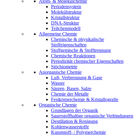
Atom- & Molekülchemie
Periodensystem
Molekülstruktur
Kristallstruktur
DNA-Struktur
Teilchenmodell
Allgemeine Chemie
Chemische & physikalische
Stoffeigenschaften
Stoffgemische & Stofftrennung
Chemische Reaktionen
Periodizität chemischer Eigenschaften
Stöchiometrie
Anorganische Chemie
Luft, Verbrennung & Gase
Wasser
Säuren, Basen, Salze
Chemie der Metalle
Festkörperchemie & Kristallografie
Organische Chemie
Grundlagen der Organik
Sauerstoffhaltige organische Verbindungen
Destillation & Renigung
Kohlenwasserstoffe
Kunststoff- / Polymerchemie