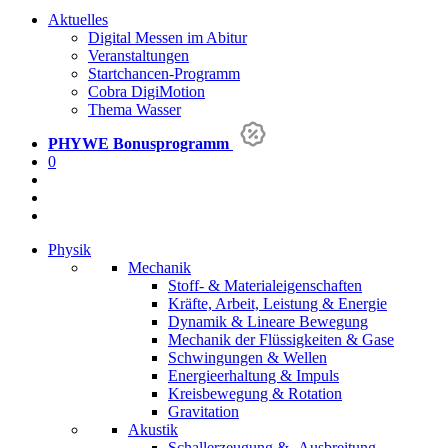
Aktuelles
Digital Messen im Abitur
Veranstaltungen
Startchancen-Programm
Cobra DigiMotion
Thema Wasser
PHYWE
Bonusprogramm
0
Physik
Mechanik
Stoff- & Materialeigenschaften
Kräfte, Arbeit, Leistung & Energie
Dynamik & Lineare Bewegung
Mechanik der Flüssigkeiten & Gase
Schwingungen & Wellen
Energieerhaltung & Impuls
Kreisbewegung & Rotation
Gravitation
Akustik
Schallerzeugung & -Ausbreitung