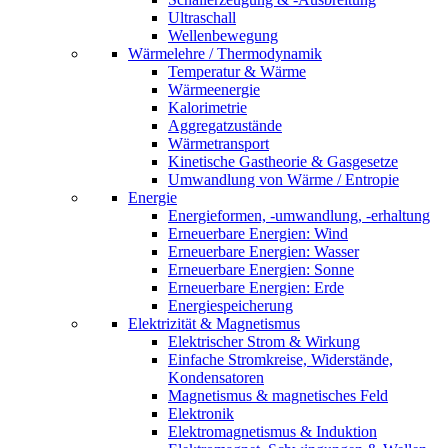
Ultraschall
Wellenbewegung
Wärmelehre / Thermodynamik
Temperatur & Wärme
Wärmeenergie
Kalorimetrie
Aggregatzustände
Wärmetransport
Kinetische Gastheorie & Gasgesetze
Umwandlung von Wärme / Entropie
Energie
Energieformen, -umwandlung, -erhaltung
Erneuerbare Energien: Wind
Erneuerbare Energien: Wasser
Erneuerbare Energien: Sonne
Erneuerbare Energien: Erde
Energiespeicherung
Elektrizität & Magnetismus
Elektrischer Strom & Wirkung
Einfache Stromkreise, Widerstände,
Kondensatoren
Magnetismus & magnetisches Feld
Elektronik
Elektromagnetismus & Induktion