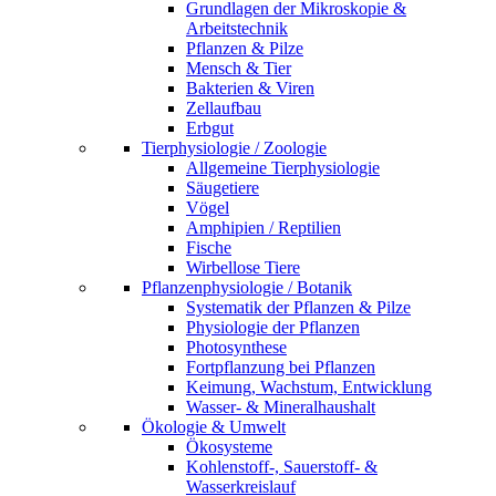
Grundlagen der Mikroskopie &
Arbeitstechnik
Pflanzen & Pilze
Mensch & Tier
Bakterien & Viren
Zellaufbau
Erbgut
Tierphysiologie / Zoologie
Allgemeine Tierphysiologie
Säugetiere
Vögel
Amphipien / Reptilien
Fische
Wirbellose Tiere
Pflanzenphysiologie / Botanik
Systematik der Pflanzen & Pilze
Physiologie der Pflanzen
Photosynthese
Fortpflanzung bei Pflanzen
Keimung, Wachstum, Entwicklung
Wasser- & Mineralhaushalt
Ökologie & Umwelt
Ökosysteme
Kohlenstoff-, Sauerstoff- &
Wasserkreislauf