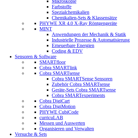
Mikroskopie
Farbstoffe
Spezialchemikalien
Chemikalien-Sets & Klassensätze
PHYWE XR 4.0 X-Ray Röntgengeräte
MINT
Anwendungen der Mechanik & Statik
Industrielle Prozesse & Automatisierung
Erneuerbare Energien
Coding & EDV
Sensoren & Software
SMARTfloor
Cobra SMARTlink
Cobra SMARTsense
Cobra SMARTSense Sensoren
Zubehör Cobra SMARTsense
Geräte-Sets Cobra SMARTsense
Cobra SMARTexperiments
Cobra DigiCart
Cobra DigiMotion
PHYWE CubiCode
curricuLAB
Messen und Auswerten
Organisieren und Verwalten
Versuche & Sets